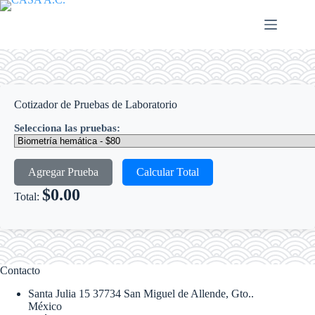
Saltar
al
contenido
Cotizador de Pruebas de Laboratorio
Selecciona las pruebas:
Agregar Prueba
Calcular Total
$0.00
Total:
Contacto
Santa Julia 15 37734 San Miguel de Allende, Gto..
México