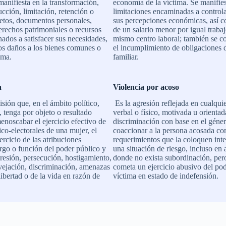
manifiesta en la transformación,
economía de la víctima. Se manifies
ucción, limitación, retención o
limitaciones encaminadas a controla
jetos, documentos personales,
sus percepciones económicas, así c
derechos patrimoniales o recursos
de un salario menor por igual traba
ados a satisfacer sus necesidades,
mismo centro laboral; también se c
os daños a los bienes comunes o
el incumplimiento de obligaciones d
ima.
familiar.
a
Violencia por acoso
sión que, en el ámbito político,
Es la agresión reflejada en cualqui
, tenga por objeto o resultado
verbal o físico, motivada u orientad
menoscabar el ejercicio efectivo de
discriminación con base en el géne
ico-electorales de una mujer, el
coaccionar a la persona acosada co
ercicio de las atribuciones
requerimientos que la coloquen int
argo o función del poder público y
una situación de riesgo, incluso en 
presión, persecución, hostigamiento,
donde no exista subordinación, per
vejación, discriminación, amenazas
cometa un ejercicio abusivo del po
libertad o de la vida en razón de
víctima en estado de indefensión.