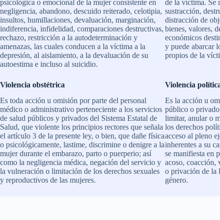
psicológica o emocional de la mujer consistente en
de la víctima. Se 
negligencia, abandono, descuido reiterado, celotipia,
sustracción, destr
insultos, humillaciones, devaluación, marginación,
distracción de ob
indiferencia, infidelidad, comparaciones destructivas,
bienes, valores, 
rechazo, restricción a la autodeterminación y
económicos destin
amenazas, las cuales conducen a la víctima a la
y puede abarcar l
depresión, al aislamiento, a la devaluación de su
propios de la víct
autoestima e incluso al suicidio.
Violencia obstétrica
Violencia
polític
Es toda acción u omisión por parte del personal
Es la acción u omi
médico o administrativo perteneciente a los servicios
público o privado
de salud públicos y privados del Sistema Estatal de
limitar, anular o 
Salud, que violente los principios rectores que señala
los derechos polít
el artículo 3 de la presente ley, o bien, que dañe física
acceso al pleno ej
o psicológicamente, lastime, discrimine o denigre a la
inherentes a su c
mujer durante el embarazo, parto o puerperio; así
se manifiesta en 
como la negligencia médica, negación del servicio y
acoso, coacción, 
la vulneración o limitación de los derechos sexuales
o privación de la 
y reproductivos de las mujeres.
género.