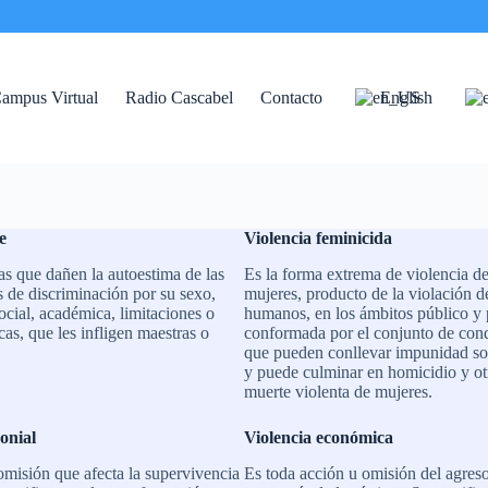
ampus Virtual
Radio Cascabel
Contacto
English
e
Violencia feminicida
s que dañen la autoestima de las
Es la forma extrema de violencia de
 de discriminación por su sexo,
mujeres, producto de la violación d
ocial, académica, limitaciones o
humanos, en los ámbitos público y 
icas, que les infligen maestras o
conformada por el conjunto de con
que pueden conllevar impunidad soc
y puede culminar en homicidio y ot
muerte violenta de mujeres.
onial
Violencia económica
omisión que afecta la supervivencia
Es toda acción u omisión del agreso