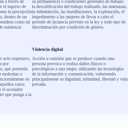
ta a través de
su permanencia o condiciones generales de trabajo;
r el ingreso de
la descalificación del trabajo realizado, las amenazas,
omo la percepción
la intimidación, las humillaciones, la explotación, el
jo, dentro de un
impedimento a las mujeres de llevar a cabo el
onsidera como tal
período de lactancia previsto en la ley y todo tipo de
e asistencia
discriminación por condición de género.
Violencia digital
er acto expresivo,
Acción u omisión que se produce cuando una
a por
persona provoca o realiza daños físicos o
ro, que pretenda
psicológicos a una mujer, utilizando las tecnologías
n molestias o
de la información y comunicación, vulnerando
encionalmente en
principalmente su dignidad, intimidad, libertad y vida
aquellos casos
privada.
o el acosador
der que ponga a la