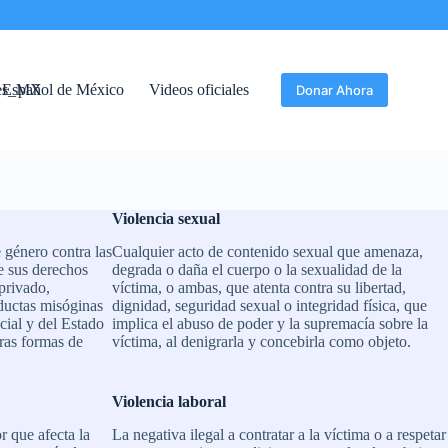
Español de México
Videos oficiales
Donar Ahora
Violencia sexual
 género contra las
Cualquier acto de contenido sexual que amenaza,
e sus derechos
degrada o daña el cuerpo o la sexualidad de la
privado,
víctima, o ambas, que atenta contra su libertad,
ductas misóginas
dignidad, seguridad sexual o integridad física, que
ial y del Estado
implica el abuso de poder y la supremacía sobre la
ras formas de
víctima, al denigrarla y concebirla como objeto.
Violencia
laboral
r que afecta la
La negativa ilegal a contratar a la víctima o a respetar