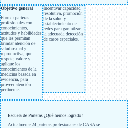
Objetivo genera
l
Incentivar capacidad
resolutiva, promoción
Formar parteras
de la salud y
profesionales con
establecimiento de
conocimientos,
redes para garantizar
actitudes y habilidades
la adecuada detección
que les permitan
de casos especiales.
brindar atención de
salud sexual y
reproductiva, que
respete, valore y
aplique los
conocimientos de la
medicina basada en
evidencia, para
proveer atención
pertinente.
Escuela de Parteras ¿Qué hemos logrado?
Actualmente 24 parteras profesionales de CASA se